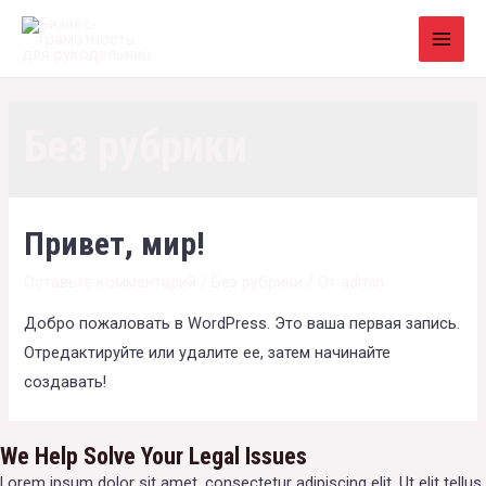
Перейти
к
MAI
содержимому
MEN
Без рубрики
Привет, мир!
Оставьте комментарий
/
Без рубрики
/ От
admin
Добро пожаловать в WordPress. Это ваша первая запись.
Отредактируйте или удалите ее, затем начинайте
создавать!
We Help Solve Your Legal Issues
Lorem ipsum dolor sit amet, consectetur adipiscing elit. Ut elit tellus,